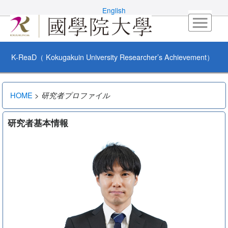
English
K-ReaD（ Kokugakuin University Researcher’s Achievement）
HOME
>
研究者プロファイル