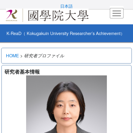
日本語
K-ReaD（ Kokugakuin University Researcher’s Achievement）
HOME
>
研究者プロファイル